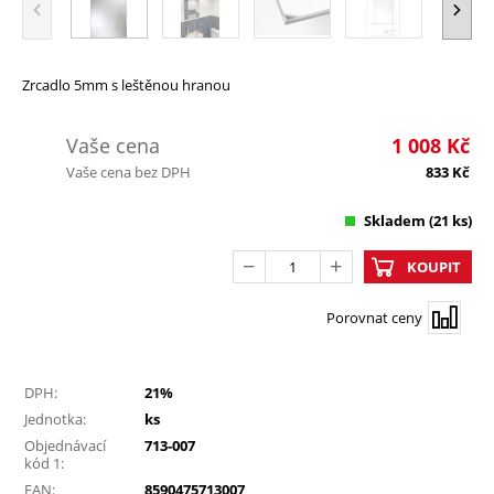
Zrcadlo 5mm s leštěnou hranou
Vaše cena
1 008
Kč
Vaše cena bez DPH
833
Kč
Skladem
(21 ks)
KOUPIT
Porovnat ceny
DPH:
21%
Jednotka:
ks
Objednávací
713-007
kód 1:
EAN:
8590475713007