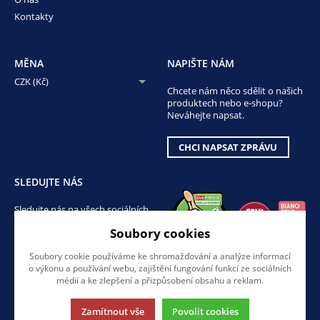
Kontakty
MĚNA
NAPIŠTE NÁM
CZK (Kč)
Chcete nám něco sdělit o našich
produktech nebo e-shopu?
Neváhejte napsat.
CHCI NAPSAT ZPRÁVU
SLEDUJTE NÁS
Sledujte nás na všech sociálních
sítích, ať Vám nic neunikne!
Soubory cookies
Soubory cookie používáme ke shromažďování a analýze informací
o výkonu a používání webu, zajištění fungování funkcí ze sociálních
médií a ke zlepšení a přizpůsobení obsahu a reklam.
Zamítnout vše
Povolit cookies