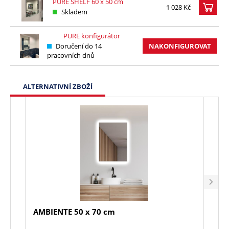
PURE SHELF 60 x 50 cm
1 028 Kč
Skladem
PURE konfigurátor
Doručení do 14
NAKONFIGUROVAT
pracovních dnů
ALTERNATIVNÍ ZBOŽÍ
AMBIENTE 50 x 70 cm
ROM