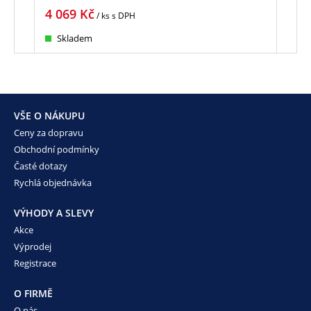
4 069
Kč
1 4
/ ks
s DPH
Skladem
Sk
VŠE O NÁKUPU
Ceny za dopravu
Obchodní podmínky
Časté dotazy
Rychlá objednávka
VÝHODY A SLEVY
Akce
Výprodej
Registrace
O FIRMĚ
O nás