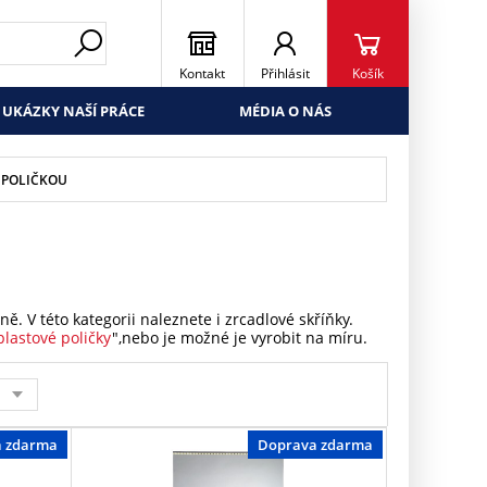
Kontakt
Přihlásit
Košík
UKÁZKY NAŠÍ PRÁCE
MÉDIA O NÁS
 POLIČKOU
ě. V této kategorii naleznete i zrcadlové skříňky.
plastové poličky
",nebo je možné je vyrobit na míru.
a zdarma
Doprava zdarma