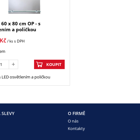
60 x 80 cm OP - s
ením a poličkou
Kč
/ ks
s DPH
dem
KOUPIT
s LED osvětlením a poličkou
 SLEVY
O FIRMĚ
O nás
Kontakty