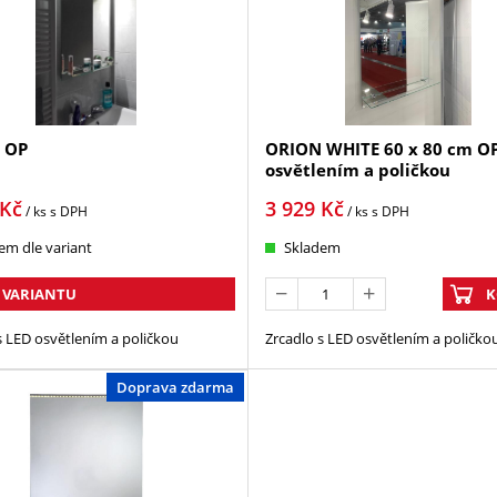
 OP
ORION WHITE 60 x 80 cm OP 
osvětlením a poličkou
Kč
3 929
Kč
/ ks
s DPH
/ ks
s DPH
em dle variant
Skladem
 VARIANTU
K
s LED osvětlením a poličkou
Zrcadlo s LED osvětlením a poličko
Doprava zdarma