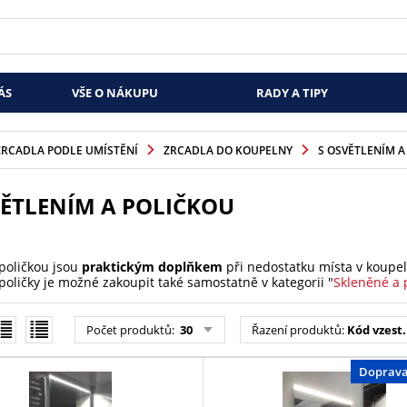
ÁS
VŠE O NÁKUPU
RADY A TIPY
ZRCADLA PODLE UMÍSTĚNÍ
ZRCADLA DO KOUPELNY
S OSVĚTLENÍM A
VĚTLENÍM A POLIČKOU
 poličkou jsou
praktickým doplňkem
při nedostatku místa v koupeln
poličky je možné zakoupit také samostatně v kategorii "
Skleněné a 
Počet produktů:
30
Řazení produktů:
Kód vzest.
Doprav