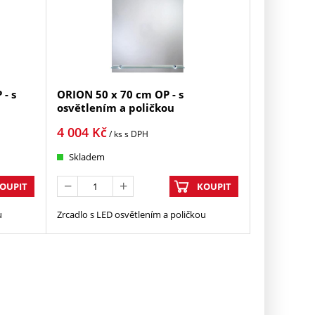
- s
ORION 50 x 70 cm OP - s
osvětlením a poličkou
4 004
Kč
/ ks
s DPH
Skladem
OUPIT
KOUPIT
u
Zrcadlo s LED osvětlením a poličkou