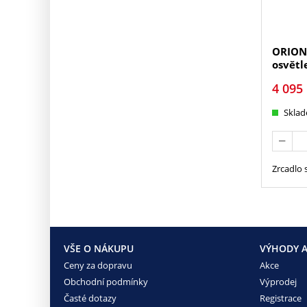
ORION 
osvětl
4 095
Skla
Zrcadlo 
VŠE O NÁKUPU
VÝHODY A
Ceny za dopravu
Akce
Obchodní podmínky
Výprodej
Časté dotazy
Registrace