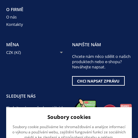
O FIRMĚ
O nás
Kontakty
MĚNA
NAPIŠTE NÁM
CZK (Kč)
Chcete nám něco sdělit o našich
produktech nebo e-shopu?
Neváhejte napsat.
CHCI NAPSAT ZPRÁVU
SLEDUJTE NÁS
Sledujte nás na všech sociálních
sítích, ať Vám nic neunikne!
Soubory cookies
Soubory cookie používáme ke shromažďování a analýze informací
o výkonu a používání webu, zajištění fungování funkcí ze sociálních
médií a ke zlepšení a přizpůsobení obsahu a reklam.