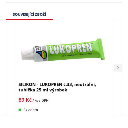
SOUVISEJÍCÍ ZBOŽÍ
SILIKON - LUKOPREN č.33, neutrální,
SILI
tubička 25 ml výrobek
ml k
89
Kč
245
/ ks
s DPH
Skladem
Sk