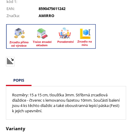
kód 1:
EAN:
8590475611242
Značka:
AMIRRO
POPIS
Rozměry: 15 a 15 cm, tloušťka 3mm. Stříbrná zrcadlová
dlaždice - čtverec s lemovanou fazetou 10mm. Součástí balení
jsou 4 ks těchto dlaždic a také oboustranná lepící páska (Fest)
k jejich upevnění.
Varianty