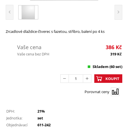
Zrcadlové dlaždice-čtverec s fazetou, stříbro, balení po 4 ks
Vaše cena
386
Kč
Vaše cena bez DPH
319
Kč
Skladem
(60 set)
KOUPIT
Porovnat ceny
DPH:
21%
Jednotka:
set
Objednávací
611-242