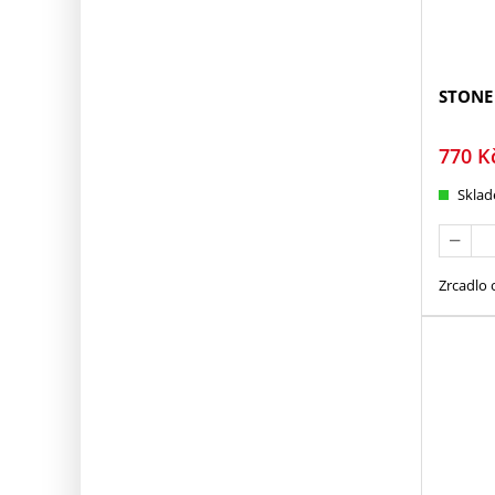
STONE 
770
K
Skla
Zrcadlo 