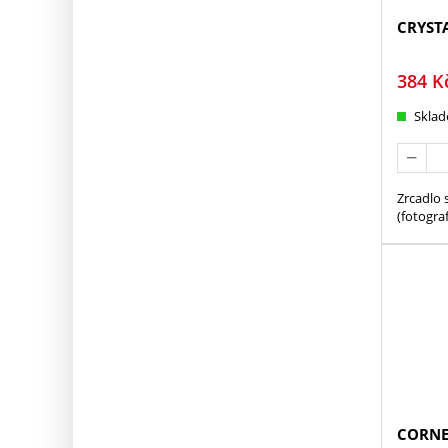
CRYSTA
384
K
Skla
Zrcadlo 
(fotogra
CORNE