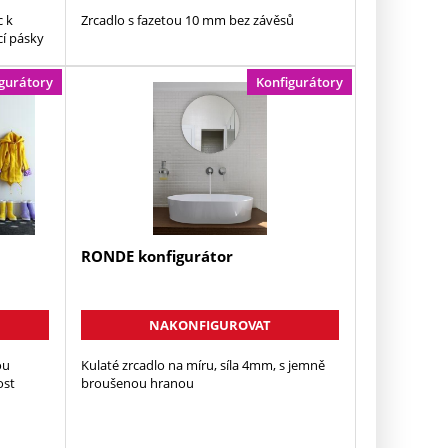
c k
Zrcadlo s fazetou 10 mm bez závěsů
cí pásky
gurátory
Konfigurátory
RONDE konfigurátor
NAKONFIGUROVAT
ou
Kulaté zrcadlo na míru, síla 4mm, s jemně
ost
broušenou hranou