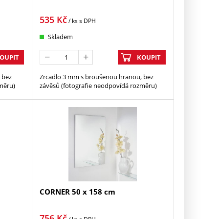
535
Kč
/ ks
s DPH
Skladem
OUPIT
KOUPIT
 bez
Zrcadlo 3 mm s broušenou hranou, bez
měru)
závěsů (fotografie neodpovídá rozměru)
CORNER 50 x 158 cm
756
Kč