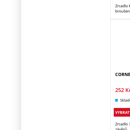
Zrcadlo 
broušen
CORN
252
K
Sklad
VYBRAT
Zrcadlo
závěsů