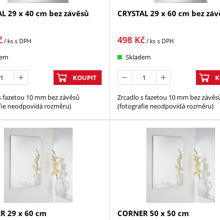
L 29 x 40 cm bez závěsů
CRYSTAL 29 x 60 cm bez záv
č
498
Kč
/ ks
s DPH
/ ks
s DPH
dem
Skladem
KOUPIT
K
s fazetou 10 mm bez závěsů
Zrcadlo s fazetou 10 mm bez závěs
fie neodpovídá rozměru)
(fotografie neodpovídá rozměru)
R 29 x 60 cm
CORNER 50 x 50 cm