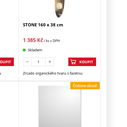
STONE 160 x 38 cm
1 385
Kč
/ ks
s DPH
Skladem
OUPIT
KOUPIT
u
Zrcado organického tvaru s fazetou
Čistíme sklad!