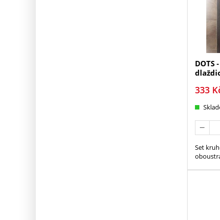
DOTS -
dlaždi
333
K
Skla
Set kruh
oboustra