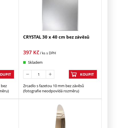
CRYSTAL 30 x 40 cm bez závěsů
397
Kč
/ ks
s DPH
Skladem
OUPIT
KOUPIT
 bez
Zrcadlo s fazetou 10 mm bez závěsů
měru)
(fotografie neodpovídá rozměru)