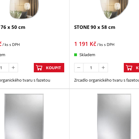
76 x 50 cm
STONE 90 x 58 cm
č
1 191
Kč
/ ks
s DPH
/ ks
s DPH
dem
Skladem
KOUPIT
K
organického tvaru s fazetou
Zrcadlo organického tvaru s fazeto