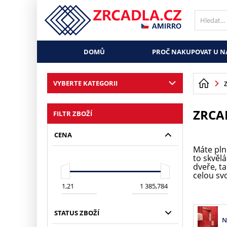
DOMŮ
PROČ NAKUPOVAT U N
VYBERTE KATEGORII
ZRCA
FILTR ZBOŽÍ
CENA
Máte pln
to skvěl
dveře, t
celou sv
STATUS ZBOŽÍ
N