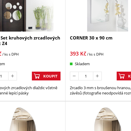
 Set kruhových zrcadlových
CORNER 30 x 90 cm
c Z4
č
393
Kč
/ ks
s DPH
/ ks
s DPH
dem
Skladem
KOUPIT
K
ových zrcadlových dlaždic včetně
Zrcadlo 3 mm s broušenou hranou,
nné lepící pásky
závěsů (fotografie neodpovídá roz