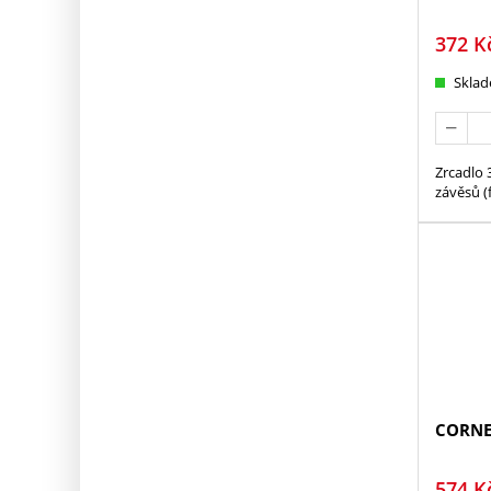
372
K
Skla
Zrcadlo
závěsů (
CORNE
574
K