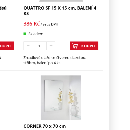
ěsů
QUATTRO SF 15 X 15 cm, BALENÍ 4
KS
386
Kč
/ set
s DPH
Skladem
OUPIT
KOUPIT
ů
Zrcadlové dlaždice-čtverec s fazetou,
stříbro, balení po 4 ks
CORNER 70 x 70 cm