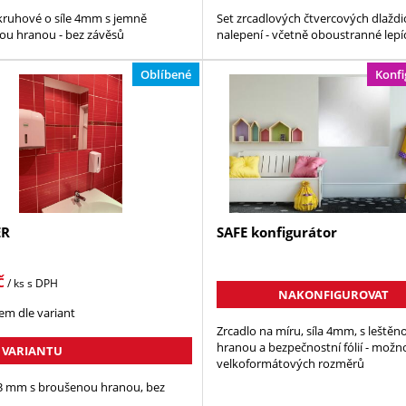
kruhové o síle 4mm s jemně
Set zrcadlových čtvercových dlaždi
ou hranou - bez závěsů
nalepení - včetně oboustranné lepí
Oblíbené
Konfi
ER
SAFE konfigurátor
č
/ ks
s DPH
NAKONFIGUROVAT
em dle variant
Zrcadlo na míru, síla 4mm, s leštěn
hranou a bezpečnostní fólií - možn
 VARIANTU
velkoformátových rozměrů
 3 mm s broušenou hranou, bez