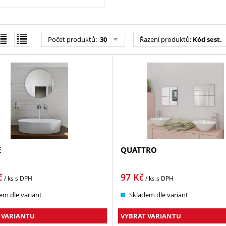
Počet produktů:
30
Řazení produktů:
Kód sest.
E
QUATTRO
č
97
Kč
/ ks
s DPH
/ ks
s DPH
em dle variant
Skladem dle variant
 VARIANTU
VYBRAT VARIANTU