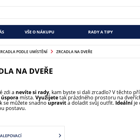
ÁS
VŠE O NÁKUPU
RADY A TIPY
ZRCADLA PODLE UMÍSTĚNÍ
ZRCADLA NA DVEŘE
DLA NA DVEŘE
é zdi a
nevíte si rady
, kam byste si dali zrcadlo? V těchto 
á
úspora
místa.
Využijete
tak prázdného prostoru na dveříc
ak se můžete snadno
upravit
a doladit svůj outfit.
Ideální
je 
ou postavu.
ALEPOVACÍ