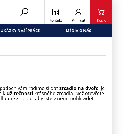
Kontakt
Přihlásit
Košík
UKÁZKY NAŠÍ PRÁCE
MÉDIA O NÁS
případech vám radíme si dát
zrcadlo na dveře
. Je
h k
užitečnosti
krásného zrcadla. Než otevřete
dlouhé zrcadlo, aby jste v něm mohli vidět