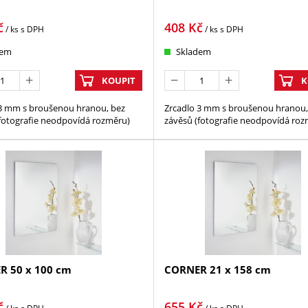
č
408
Kč
/ ks
s DPH
/ ks
s DPH
dem
Skladem
KOUPIT
K
 3 mm s broušenou hranou, bez
Zrcadlo 3 mm s broušenou hranou,
fotografie neodpovídá rozměru)
závěsů (fotografie neodpovídá roz
R 50 x 100 cm
CORNER 21 x 158 cm
č
655
Kč