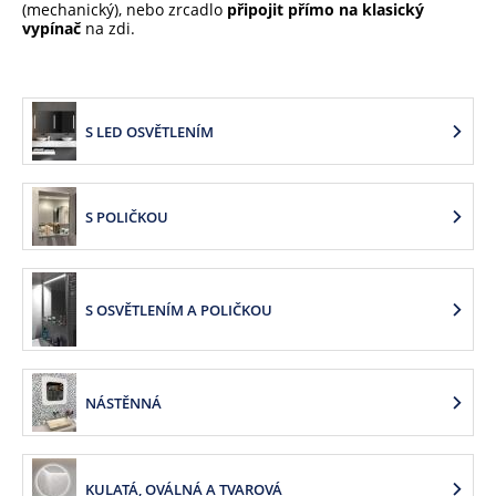
(mechanický), nebo zrcadlo
připojit přímo na klasický
vypínač
na zdi.
S LED OSVĚTLENÍM
S POLIČKOU
S OSVĚTLENÍM A POLIČKOU
NÁSTĚNNÁ
KULATÁ, OVÁLNÁ A TVAROVÁ