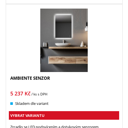
AMBIENTE SENZOR
5 237
Kč
/ ks
s DPH
Skladem dle variant
VYBRAT VARIANTU
Zrcadlo se LED podsvícením a dotykovým senzorem