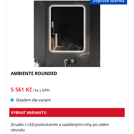
Doprava zdarma
AMBIENTE ROUNDED
5 561
Kč
/ ks
s DPH
Skladem dle variant
VYBRAT VARIANTU
Zrcadlo s LED podsvícením a zaoblenými rohy po celém
obvodu