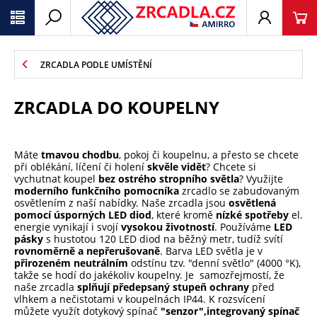
ZRCADLA PODLE UMÍSTĚNÍ
ZRCADLA DO KOUPELNY
Máte
tmavou chodbu
, pokoj či koupelnu, a přesto se chcete
při oblékání, líčení či holení
skvěle vidět
? Chcete si
vychutnat koupel
bez ostrého stropního světla
? Využijte
moderního funkčního pomocníka
zrcadlo se zabudovaným
osvětlením z naší nabídky. Naše zrcadla jsou
osvětlená
pomocí úsporných LED diod
, které kromě
nízké spotřeby
el.
energie vynikají i svojí
vysokou životností
. Používáme
LED
pásky
s hustotou 120 LED diod na běžný metr, tudíž svítí
rovnoměrně a nepřerušovaně
. Barva LED světla je v
přirozeném neutrálním
odstínu tzv. "denní světlo" (4000 °K),
takže se hodí do jakékoliv koupelny. Je samozřejmostí, že
naše zrcadla
splňují předepsaný stupeň ochrany
před
vlhkem a nečistotami v koupelnách IP44. K rozsvícení
můžete využít dotykový spínač
"senzor",
integrovaný spínač