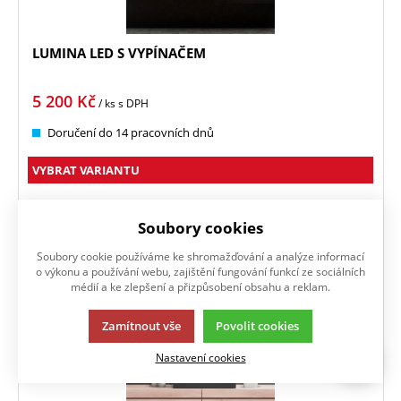
LUMINA LED S VYPÍNAČEM
5 200
Kč
/ ks
s DPH
Doručení do 14 pracovních dnů
VYBRAT VARIANTU
Zrcadlo se LED osvětlením, dva podsvícené pruhy, s
mechanickým vypínačem
Soubory cookies
Soubory cookie používáme ke shromažďování a analýze informací
Oblíbené
o výkonu a používání webu, zajištění fungování funkcí ze sociálních
médií a ke zlepšení a přizpůsobení obsahu a reklam.
Zamítnout vše
Povolit cookies
Nastavení cookies