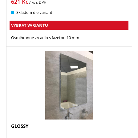
621
Kč
/ ks
s DPH
Skladem dle variant
VYBRAT VARIANTU
Osmihranné zrcadlo s fazetou 10 mm
GLOSSY