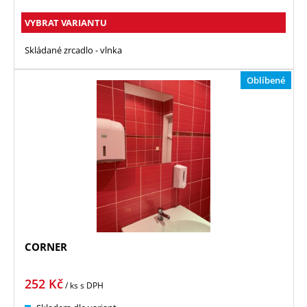
VYBRAT VARIANTU
Skládané zrcadlo - vlnka
Oblíbené
CORNER
252
Kč
/ ks
s DPH