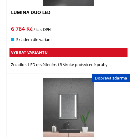
LUMINA DUO LED
6 764
Kč
/ ks
s DPH
Skladem dle variant
VYBRAT VARIANTU
Zrcadlo s LED osvětlením, tři široké podsvícené pruhy
Doprava zdarma