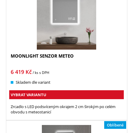
MOONLIGHT SENZOR METEO
6 419
Kč
/ ks
s DPH
Skladem dle variant
VYBRAT VARIANTU
Zrcadlo s LED podsvíceným okrajem 2 cm širokým po celém
obvodu s meteostanicí
Oblíbené