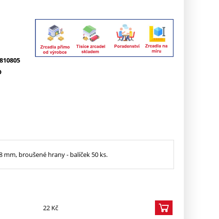
810805
O
8 mm, broušené hrany - balíček 50 ks.
22 Kč