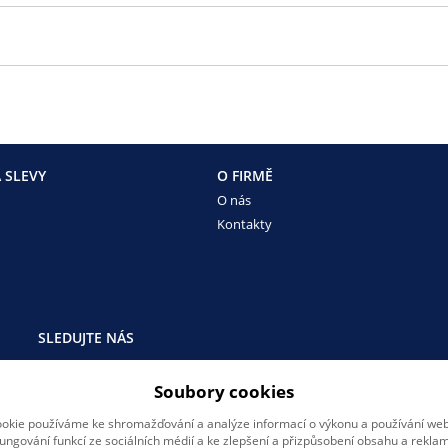
 SLEVY
O FIRMĚ
O nás
Kontakty
SLEDUJTE NÁS
Sledujte nás na všech sociálních sítích, ať Vám nic neunikne!
Soubory cookies
okie používáme ke shromažďování a analýze informací o výkonu a používání webu
fungování funkcí ze sociálních médií a ke zlepšení a přizpůsobení obsahu a reklam