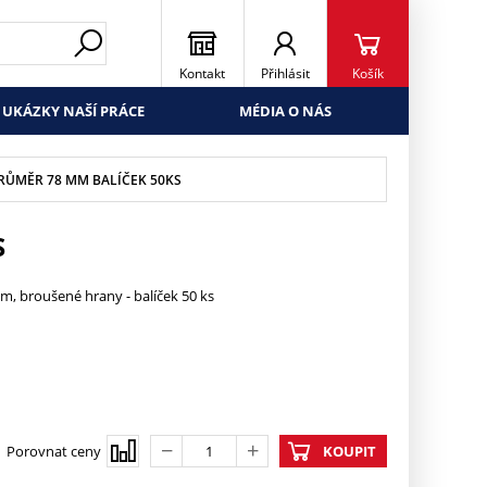
Kontakt
Přihlásit
Košík
UKÁZKY NAŠÍ PRÁCE
MÉDIA O NÁS
RŮMĚR 78 MM BALÍČEK 50KS
S
m, broušené hrany - balíček 50 ks
Porovnat ceny
KOUPIT