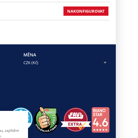
NAKONFIGUROVAT
MĚNA
CZK (Kč)
, zajištění
.