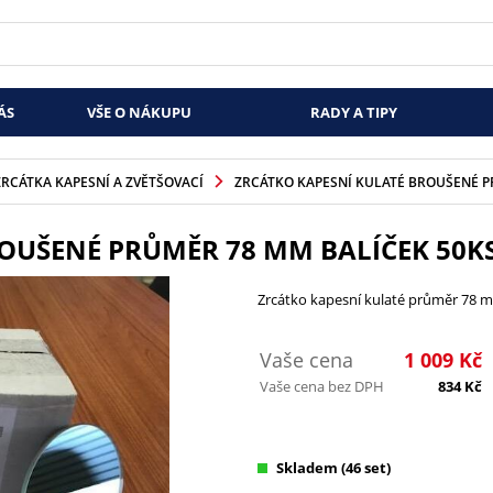
ÁS
VŠE O NÁKUPU
RADY A TIPY
ZRCÁTKA KAPESNÍ A ZVĚTŠOVACÍ
ZRCÁTKO KAPESNÍ KULATÉ BROUŠENÉ P
OUŠENÉ PRŮMĚR 78 MM BALÍČEK 50K
Zrcátko kapesní kulaté průměr 78 m
Vaše cena
1 009
Kč
Vaše cena bez DPH
834
Kč
Skladem
(46 set)