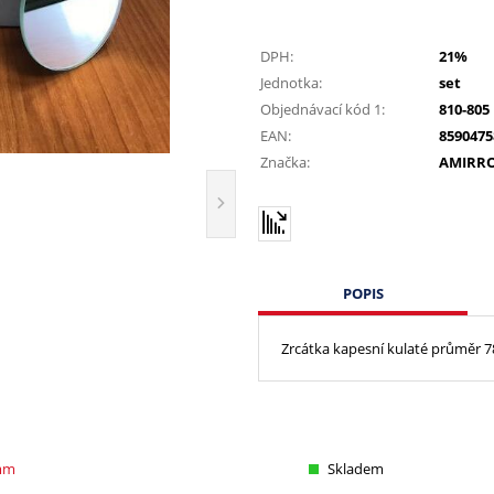
DPH:
21%
Jednotka:
set
Objednávací kód 1:
810-805
EAN:
8590475
Značka:
AMIRR
POPIS
Zrcátka kapesní kulaté průměr 7
 mm
Skladem