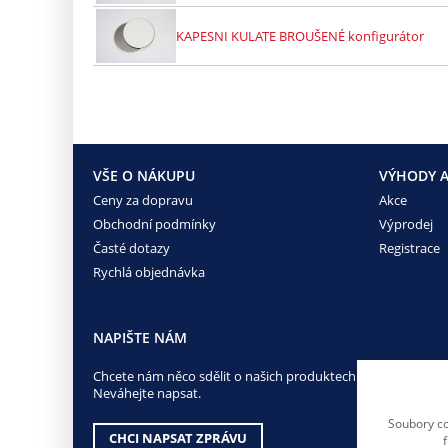
KAPESNI KULATE BROUŠENÉ konfigurátor
VŠE O NÁKUPU
VÝHODY A
Ceny za dopravu
Akce
Obchodní podmínky
Výprodej
Časté dotazy
Registrace
Rychlá objednávka
NAPIŠTE NÁM
Chcete nám něco sdělit o našich produktech nebo e-shopu?
Neváhejte napsat.
Soubory co
CHCI NAPSAT ZPRÁVU