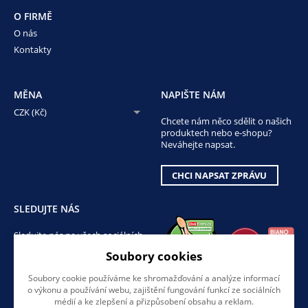
O FIRMĚ
O nás
Kontakty
MĚNA
NAPIŠTE NÁM
CZK (Kč)
Chcete nám něco sdělit o našich
produktech nebo e-shopu?
Neváhejte napsat.
CHCI NAPSAT ZPRÁVU
SLEDUJTE NÁS
Sledujte nás na všech sociálních
sítích, ať Vám nic neunikne!
Soubory cookies
Soubory cookie používáme ke shromažďování a analýze informací
o výkonu a používání webu, zajištění fungování funkcí ze sociálních
médií a ke zlepšení a přizpůsobení obsahu a reklam.