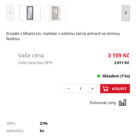
Zrcadlo s lištami tzv. matelac v odstínu černá antracit se strmou
fazetou
Vaše cena
3 159
Kč
Vaše cena bez DPH
2 611
Kč
Skladem
(7 ks)
KOUPIT
Porovnat ceny
DPH:
21%
Jednotka:
ks