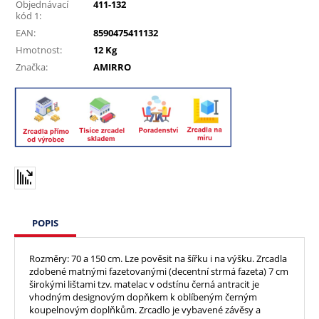
Objednávací
411-132
kód 1:
EAN:
8590475411132
Hmotnost:
12 Kg
Značka:
AMIRRO
POPIS
Rozměry: 70 a 150 cm. Lze pověsit na šířku i na výšku. Zrcadla
zdobené matnými fazetovanými (decentní strmá fazeta) 7 cm
širokými lištami tzv. matelac v odstínu černá antracit je
vhodným designovým dopňkem k oblíbeným černým
koupelnovým doplňkům. Zrcadlo je vybavené závěsy a