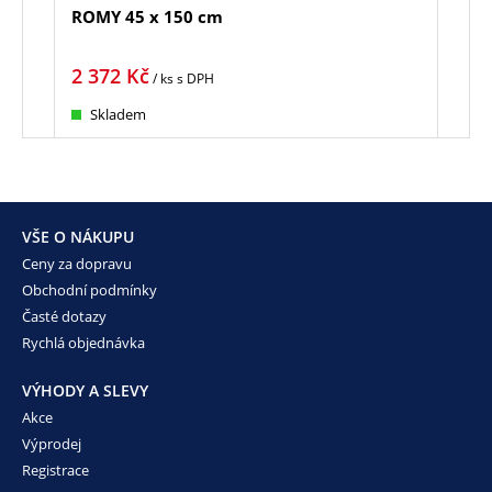
ROMY 45 x 150 cm
UNO
2 372
Kč
3 2
/ ks
s DPH
Skladem
Sk
VŠE O NÁKUPU
Ceny za dopravu
Obchodní podmínky
Časté dotazy
Rychlá objednávka
VÝHODY A SLEVY
Akce
Výprodej
Registrace