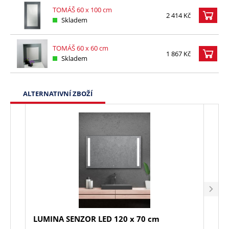
TOMÁŠ 60 x 100 cm
2 414 Kč
Skladem
TOMÁŠ 60 x 60 cm
1 867 Kč
Skladem
ALTERNATIVNÍ ZBOŽÍ
LUMINA SENZOR LED 120 x 70 cm
LUNA