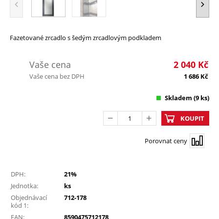
Fazetované zrcadlo s šedým zrcadlovým podkladem
Vaše cena
2 040
Kč
Vaše cena bez DPH
1 686
Kč
Skladem
(9 ks)
KOUPIT
Porovnat ceny
DPH:
21%
Jednotka:
ks
Objednávací
712-178
kód 1:
EAN:
8590475712178