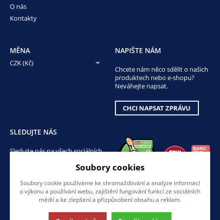
O nás
Kontakty
MĚNA
NAPIŠTE NÁM
CZK (Kč)
Chcete nám něco sdělit o našich
produktech nebo e-shopu?
Neváhejte napsat.
CHCI NAPSAT ZPRÁVU
SLEDUJTE NÁS
Sledujte nás na všech sociálních
sítích, ať Vám nic neunikne!
Soubory cookies
Soubory cookie používáme ke shromažďování a analýze informací
o výkonu a používání webu, zajištění fungování funkcí ze sociálních
médií a ke zlepšení a přizpůsobení obsahu a reklam.