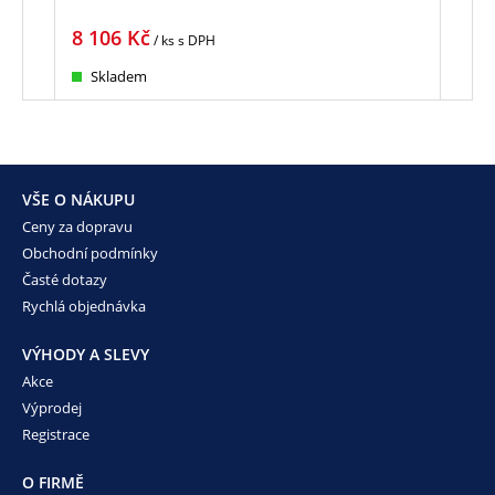
8 106
Kč
7 3
/ ks
s DPH
Skladem
Sk
VŠE O NÁKUPU
Ceny za dopravu
Obchodní podmínky
Časté dotazy
Rychlá objednávka
VÝHODY A SLEVY
Akce
Výprodej
Registrace
O FIRMĚ