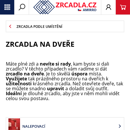
ZRCADLA PODLE UMÍSTĚNÍ
ZRCADLA NA DVEŘE
Máte plné zdi a
nevíte si rady
, kam byste si dali
zrcadlo? V těchto případech vám radíme si dát
zrcadlo na dveře
. Je to skvělá
úspora
místa.
Využijete
tak prázdného prostoru na dveřích k
užitečnosti
krásného zrcadla. Než otevřete dveře, tak
se můžete snadno
upravit
a doladit svůj outfit.
Ideální
je dlouhé zrcadlo, aby jste v něm mohli vidět
celou svou postavu.
NALEPOVACÍ