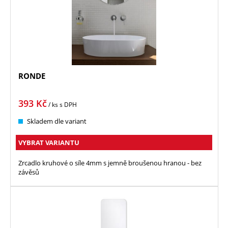
RONDE
393
Kč
/ ks
s DPH
Skladem dle variant
VYBRAT VARIANTU
Zrcadlo kruhové o síle 4mm s jemně broušenou hranou - bez
závěsů