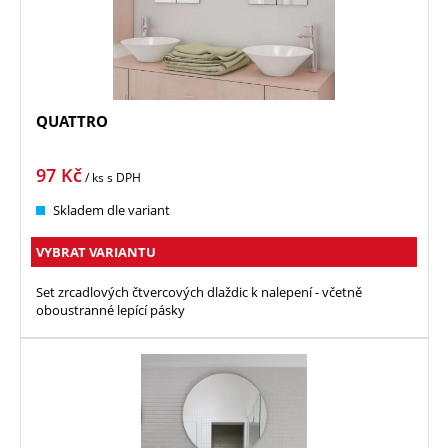
QUATTRO
97
Kč
/ ks
s DPH
Skladem dle variant
VYBRAT VARIANTU
Set zrcadlových čtvercových dlaždic k nalepení - včetně
oboustranné lepící pásky