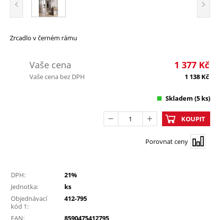
Zrcadlo v černém rámu
Vaše cena
1 377
Kč
Vaše cena bez DPH
1 138
Kč
Skladem
(5 ks)
KOUPIT
Porovnat ceny
DPH:
21%
Jednotka:
ks
Objednávací
412-795
kód 1:
EAN:
8590475412795