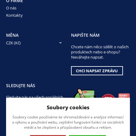
O FIRMĚ
O nás
Kontakty
MĚNA
NAPIŠTE NÁM
CZK (Kč)
Chcete nám něco sdělit o našich
produktech nebo e-shopu?
Neváhejte napsat.
CHCI NAPSAT ZPRÁVU
SLEDUJTE NÁS
Sledujte nás na všech sociálních
sítích, ať Vám nic neunikne!
Soubory cookies
Soubory cookie používáme ke shromažďování a analýze informací
o výkonu a používání webu, zajištění fungování funkcí ze sociálních
médií a ke zlepšení a přizpůsobení obsahu a reklam.