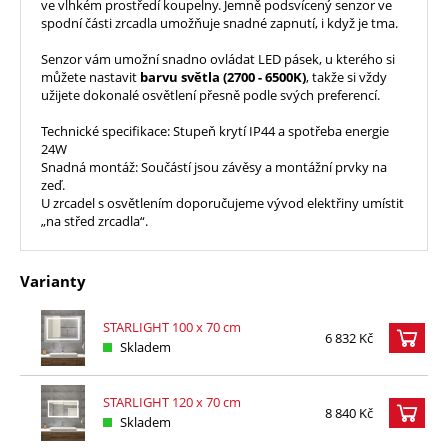
ve vlhkém prostředí koupelny. Jemně podsvícený senzor ve
spodní části zrcadla umožňuje snadné zapnutí, i když je tma.
Senzor vám umožní snadno ovládat LED pásek, u kterého si
můžete nastavit
barvu světla (2700 - 6500K)
, takže si vždy
užijete dokonalé osvětlení přesně podle svých preferencí.
Technické specifikace: Stupeň krytí IP44 a spotřeba energie
24W
Snadná montáž: Součástí jsou závěsy a montážní prvky na
zeď.
U zrcadel s osvětlením doporučujeme vývod elektřiny umístit
„na střed zrcadla“.
Varianty
STARLIGHT 100 x 70 cm
6 832 Kč
Skladem
STARLIGHT 120 x 70 cm
8 840 Kč
Skladem