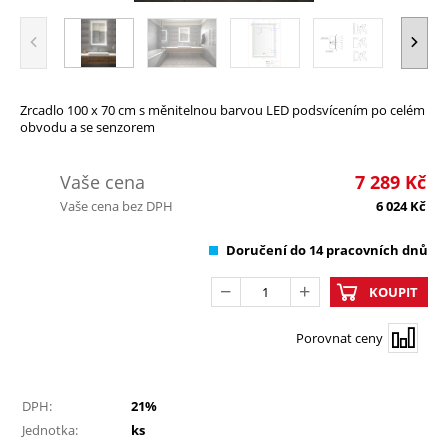
Zrcadlo 100 x 70 cm s měnitelnou barvou LED podsvícením po celém
obvodu a se senzorem
Vaše cena
7 289
Kč
Vaše cena bez DPH
6 024
Kč
Doručení do 14 pracovních dnů
KOUPIT
Porovnat ceny
DPH:
21%
Jednotka:
ks