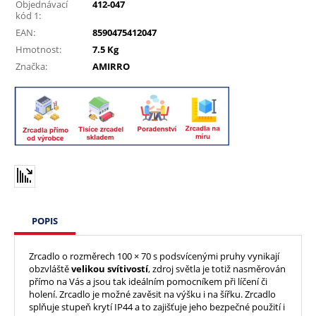
Objednávací
412-047
kód 1:
EAN:
8590475412047
Hmotnost:
7.5 Kg
Značka:
AMIRRO
POPIS
Zrcadlo o rozměrech 100 × 70 s podsvícenými pruhy vynikají
obzvláště
velikou svítivostí
, zdroj světla je totiž nasměrován
přímo na Vás a jsou tak ideálním pomocníkem při líčení či
holení. Zrcadlo je možné zavěsit na výšku i na šířku. Zrcadlo
splňuje stupeň krytí IP44 a to zajišťuje jeho bezpečné použití i