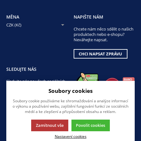
MĚNA
NAPIŠTE NÁM
CZK (Kč)
Chcete nám něco sdělit o našich
produktech nebo e-shopu?
Neváhejte napsat.
CHCI NAPSAT ZPRÁVU
SLEDUJTE NÁS
Sledujte nás na všech sociálních
sítích, ať Vám nic neunikne!
Soubory cookies
Soubory cookie používáme ke shromažďování a analýze informací
o výkonu a používání webu, zajištění fungování funkcí ze sociálních
médií a ke zlepšení a přizpůsobení obsahu a reklam.
Zamítnout vše
Povolit cookies
Tato stránka používá soubory cookies. Klikněte pro více informací.
Nastavení cookies