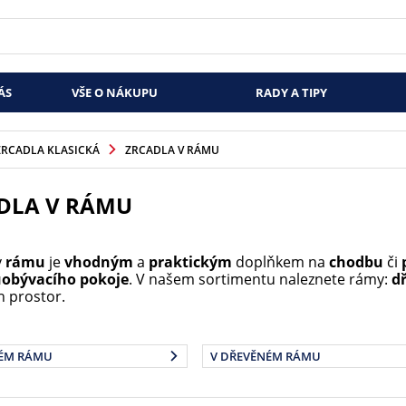
ÁS
VŠE O NÁKUPU
RADY A TIPY
ZRCADLA KLASICKÁ
ZRCADLA V RÁMU
DLA V RÁMU
v
rámu
je
vhodným
a
praktickým
doplňkem na
chodbu
či
u
obývacího pokoje
. V našem sortimentu naleznete rámy:
dř
h prostor.
ÉM RÁMU
V DŘEVĚNÉM RÁMU