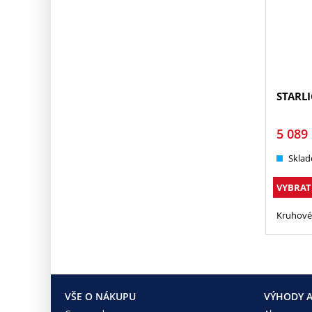
STARL
5 089
Sklad
VYBRAT
Kruhové
VŠE O NÁKUPU
VÝHODY A