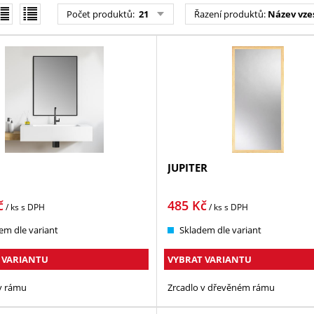
Počet produktů:
21
Řazení produktů:
Název vze
JUPITER
č
485
Kč
/ ks
s DPH
/ ks
s DPH
em dle variant
Skladem dle variant
 VARIANTU
VYBRAT VARIANTU
v rámu
Zrcadlo v dřevěném rámu