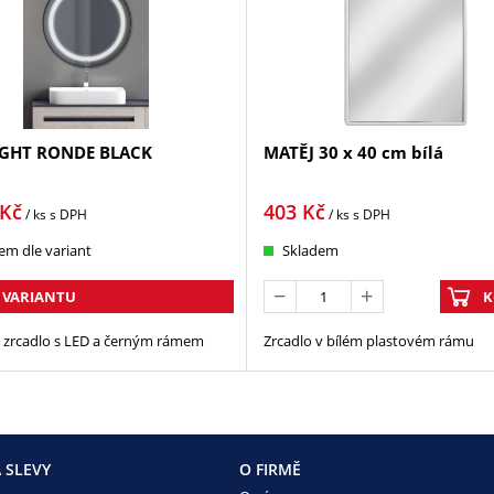
IGHT RONDE BLACK
MATĚJ 30 x 40 cm bílá
Kč
403
Kč
/ ks
s DPH
/ ks
s DPH
em dle variant
Skladem
 VARIANTU
K
 zrcadlo s LED a černým rámem
Zrcadlo v bílém plastovém rámu
 SLEVY
O FIRMĚ