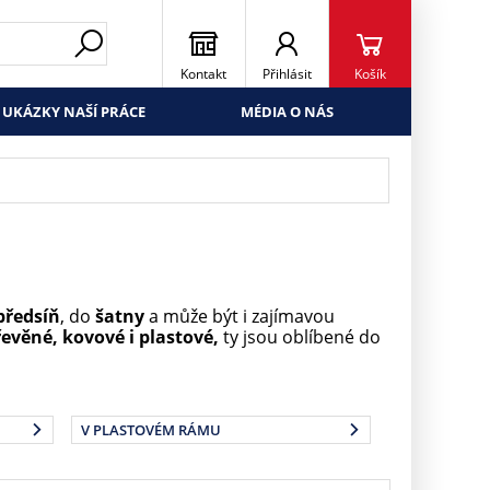
Kontakt
Přihlásit
Košík
UKÁZKY NAŠÍ PRÁCE
MÉDIA O NÁS
předsíň
, do
šatny
a může být i zajímavou
evěné, kovové i plastové,
ty jsou oblíbené do
V PLASTOVÉM RÁMU