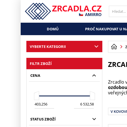
DOMŮ
PROČ NAKUPOVAT U N
VYBERTE KATEGORII
ZRCA
FILTR ZBOŽÍ
CENA
Zrcadlo 
ozdobo
veřejnýc
V KOVOV
STATUS ZBOŽÍ