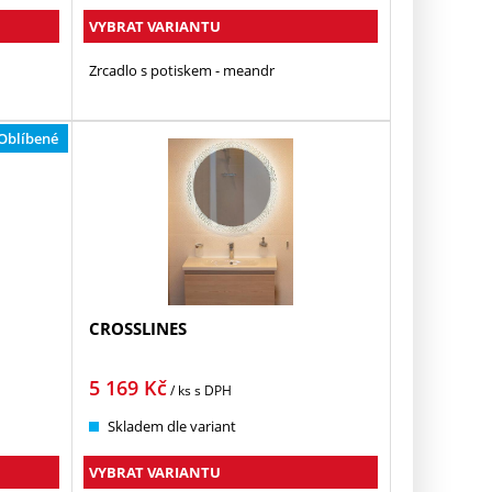
VYBRAT VARIANTU
Zrcadlo s potiskem - meandr
Oblíbené
CROSSLINES
5 169
Kč
/ ks
s DPH
Skladem dle variant
VYBRAT VARIANTU