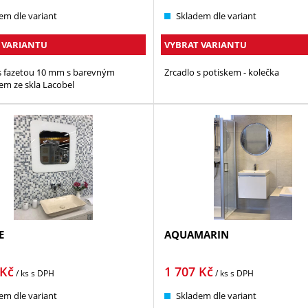
em dle variant
Skladem dle variant
 VARIANTU
VYBRAT VARIANTU
s fazetou 10 mm s barevným
Zrcadlo s potiskem - kolečka
m ze skla Lacobel
E
AQUAMARIN
Kč
1 707
Kč
/ ks
s DPH
/ ks
s DPH
em dle variant
Skladem dle variant