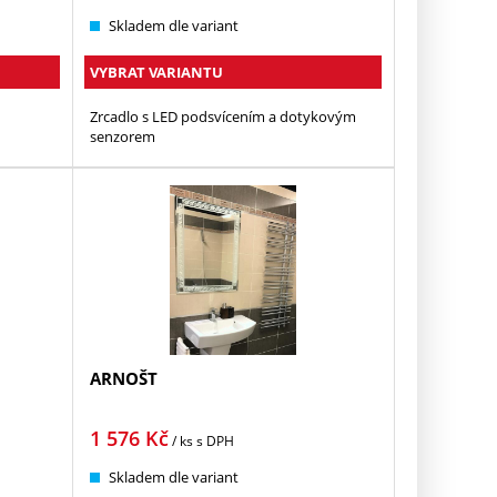
Skladem dle variant
VYBRAT VARIANTU
Zrcadlo s LED podsvícením a dotykovým
senzorem
ARNOŠT
1 576
Kč
/ ks
s DPH
Skladem dle variant