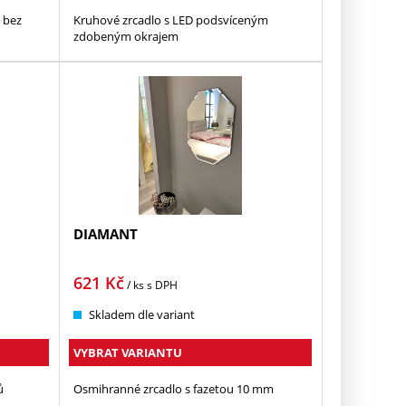
 bez
Kruhové zrcadlo s LED podsvíceným
zdobeným okrajem
DIAMANT
621
Kč
/ ks
s DPH
Skladem dle variant
VYBRAT VARIANTU
ů
Osmihranné zrcadlo s fazetou 10 mm