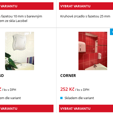
 VARIANTU
VYBRAT VARIANTU
s fazetou 10 mm s barevným
Kruhové zrcadlo s fazetou 25 mm
m ze skla Lacobel
SO
CORNER
č
252
Kč
/ ks
s DPH
/ ks
s DPH
em dle variant
Skladem dle variant
 VARIANTU
VYBRAT VARIANTU