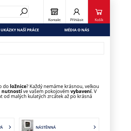
Kontakt
Přihlásit
Košík
UKÁZKY NAŠÍ PRÁCE
MÉDIA O NÁS
lo do
ložnice
? Každý nemáme krásnou, velkou
o
nutností
ve vašem pokojovém
vybavení
. V
at od malých kulatých zrcátek až po krásná
VÁ
NÁSTĚNNÁ