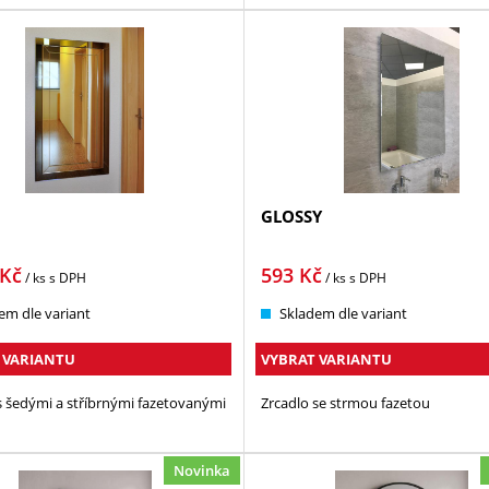
GLOSSY
Kč
593
Kč
/ ks
s DPH
/ ks
s DPH
em dle variant
Skladem dle variant
 VARIANTU
VYBRAT VARIANTU
s šedými a stříbrnými fazetovanými
Zrcadlo se strmou fazetou
Novinka