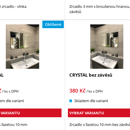
 zrcadlo - vlnka
Zrcadlo 3 mm s broušenou hranou,
závěsů
Oblíbené
AL
CRYSTAL bez závěsů
č
380
Kč
/ ks
s DPH
/ ks
s DPH
em dle variant
Skladem dle variant
 VARIANTU
VYBRAT VARIANTU
s fazetou 10 mm
Zrcadlo s fazetou 10 mm bez závěs