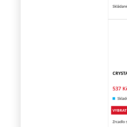
Skládané
CRYST
537
K
Sklad
VYBRAT
Zrcadlo 