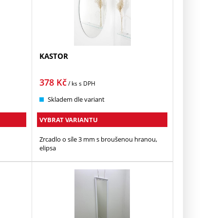
KASTOR
378
Kč
/ ks
s DPH
Skladem dle variant
VYBRAT VARIANTU
Zrcadlo o síle 3 mm s broušenou hranou,
elipsa