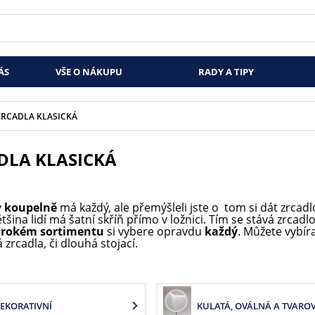
ÁS
VŠE O NÁKUPU
RADY A TIPY
ZRCADLA KLASICKÁ
DLA KLASICKÁ
v
koupelně
má každý, ale přemýšleli jste o
tom si dát zrcad
tšina lidí má šatní skříň přímo v ložnici. Tím se stává zrcadl
irokém sortimentu
si vybere opravdu
každý
. Můžete vybír
zrcadla, či dlouhá stojací.
EKORATIVNÍ
KULATÁ, OVÁLNÁ A TVARO