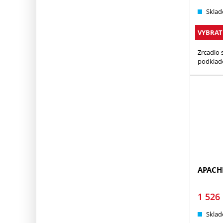
Sklad
VYBRAT
Zrcadlo 
podklade
APACH
1 526
Sklad