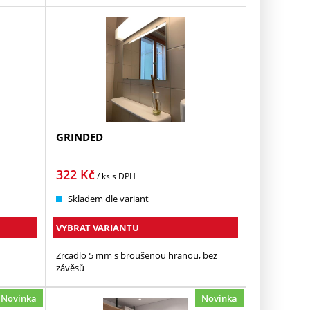
GRINDED
322
Kč
/ ks
s DPH
Skladem dle variant
VYBRAT VARIANTU
Zrcadlo 5 mm s broušenou hranou, bez
závěsů
Novinka
Novinka