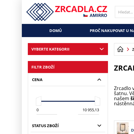
DOMŮ
PROČ NAKUPOVAT U N
VYBERTE KATEGORII
ZRCA
FILTR ZBOŽÍ
CENA
Zrcadlo 
šatnu. Vě
našem
š
nástěnná 
STATUS ZBOŽÍ
D