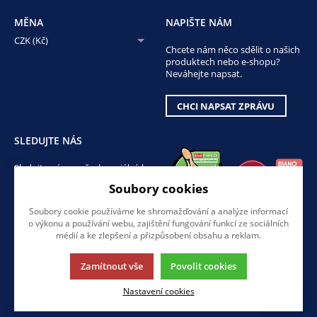
MĚNA
NAPIŠTE NÁM
CZK (Kč)
Chcete nám něco sdělit o našich
produktech nebo e-shopu?
Neváhejte napsat.
CHCI NAPSAT ZPRÁVU
SLEDUJTE NÁS
Sledujte nás na všech sociálních
sítích, ať Vám nic neunikne!
Soubory cookies
Soubory cookie používáme ke shromažďování a analýze informací
o výkonu a používání webu, zajištění fungování funkcí ze sociálních
médií a ke zlepšení a přizpůsobení obsahu a reklam.
Zamítnout vše
Povolit cookies
Tato stránka používá soubory cookies. Klikněte pro více informací.
Nastavení cookies
© 2013-2026 AMIRRO