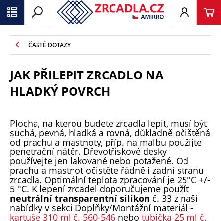
ČASTÉ DOTAZY
JAK PŘILEPIT ZRCADLO NA
HLADKÝ POVRCH
Plocha, na kterou budete zrcadla lepit, musí být
suchá, pevná, hladká a rovná, důkladně očištěná
od prachu a mastnoty, příp. na malbu použijte
penetrační nátěr. Dřevotřískové desky
používejte jen lakované nebo potažené. Od
prachu a mastnot očistěte řádně i zadní stranu
zrcadla. Optimální teplota zpracování je 25°C +/-
5 °C. K lepení zrcadel doporučujeme použít
neutrální transparentní silikon
č. 33 z naší
nabídky v sekci Doplňky/Montážní materiál -
kartuše 310 ml č. 560-546
nebo
tubička 25 ml č.