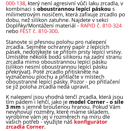
000-138
, který není agresivní vůči laku zrcadla, v
kombinaci s
oboustrannou lepící páskou
s
milimetrovým nosičem, která zafixuje zrcadlo po
dobu, než silikon zatuhne. Najdete v sekci
Doplňky/Montážení materiál -
RAPID č. 810-324
nebo
FEST č. 810-300
.
Stanovte si přesnou polohu pro nalepení
zrcadla. Sejměte ochranný papír z lepících
pásek, nedotýkejte se přitom prsty lepící vrstvy.
Umístěte několik bodů silikonu na zadní stranu
zrcadla mimo oboustrannou lepící pásku
(silikon nesmí oboustrannou lepící pásku
překrývat). Poté zrcadlo přitiskněte na
vyznačenou plochu a přitlačte v místech
oboustranné lepící pásky. Pozor - po přitlačení
se již poloha zrcadla nedá upravit.
K nalepení jsou vhodná tenčí zrcadla, která jsou
tím pádem i lehčí, jako je
model Corner - o síle
3 mm
s jemně broušenou hranou. Pokud Vám
nevyhovují rozměry, které máme skladem,
vyrobíme vám jej v rozměrech na míru dle
vašich potřeb - využijte náš
konfigurátor
zrcadla Corner
.