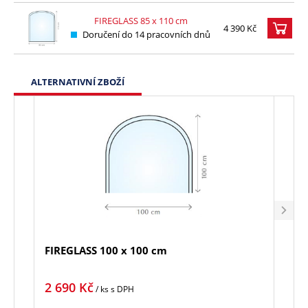
FIREGLASS 85 x 110 cm
4 390 Kč
Doručení do 14 pracovních dnů
ALTERNATIVNÍ ZBOŽÍ
FIREGLASS 100 x 100 cm
FIRE
2 690
Kč
1 5
/ ks
s DPH