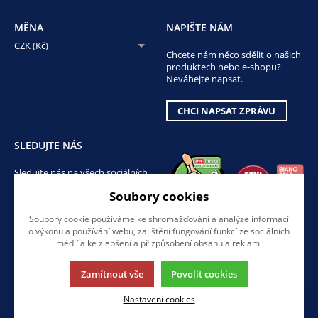
MĚNA
NAPIŠTE NÁM
CZK (Kč)
Chcete nám něco sdělit o našich
produktech nebo e-shopu?
Neváhejte napsat.
CHCI NAPSAT ZPRÁVU
SLEDUJTE NÁS
Sledujte nás na všech sociálních
sítích, ať Vám nic neunikne!
Soubory cookies
Soubory cookie používáme ke shromažďování a analýze informací
o výkonu a používání webu, zajištění fungování funkcí ze sociálních
médií a ke zlepšení a přizpůsobení obsahu a reklam.
Zamítnout vše
Povolit cookies
Tato stránka používá soubory cookies. Klikněte pro více informací.
Nastavení cookies
© 2013-2026 AMIRRO