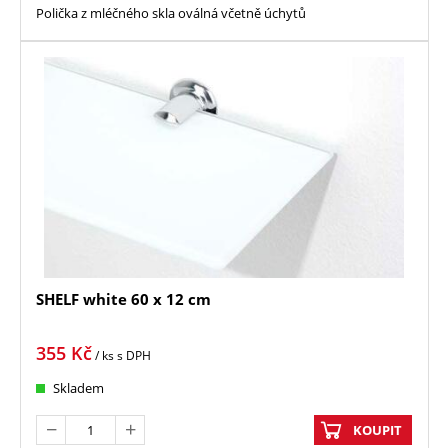
Polička z mléčného skla oválná včetně úchytů
SHELF white 60 x 12 cm
355
Kč
/ ks
s DPH
Skladem
KOUPIT