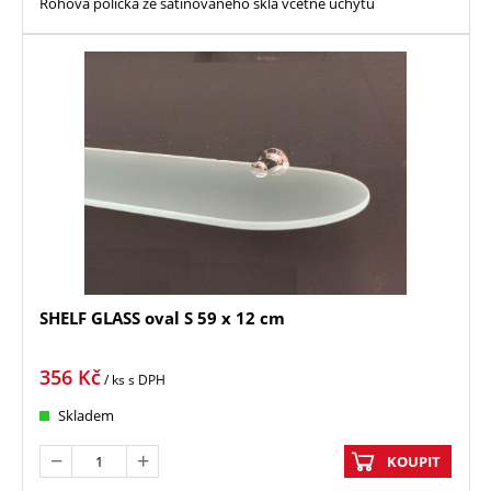
Rohová polička ze satinovaného skla včetně úchytů
SHELF GLASS oval S 59 x 12 cm
356
Kč
/ ks
s DPH
Skladem
KOUPIT