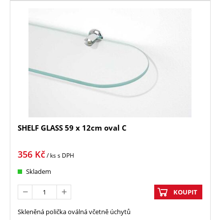
SHELF GLASS 59 x 12cm oval C
356
Kč
/ ks
s DPH
Skladem
KOUPIT
Skleněná polička oválná včetně úchytů