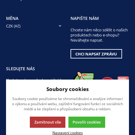
MĚNA
NAPIŠTE NÁM
CZK (Kč)
Chcete nám něco sdělit o našich
produktech nebo e-shopu?
Neváhejte napsat.
CHCI NAPSAT ZPRÁVU
SLEDUJTE NÁS
Sledujte nás na všech sociálních
sítích, ať Vám nic neunikne!
Soubory cookies
Soubory cookie používáme ke shromažďování a analýze informací
o výkonu a používání webu, zajištění fungování funkcí ze sociálních
médií a ke zlepšení a přizpůsobení obsahu a reklam.
Zamítnout vše
Povolit cookies
Tato stránka používá soubory cookies. Klikněte pro více informací.
Nastavení cookies