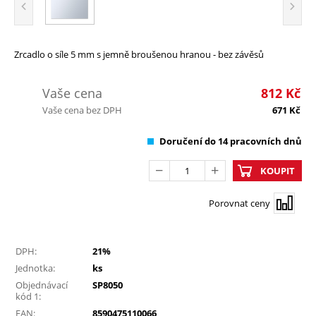
Zrcadlo o síle 5 mm s jemně broušenou hranou - bez závěsů
Vaše cena
812
Kč
Vaše cena bez DPH
671
Kč
Doručení do 14 pracovních dnů
KOUPIT
Porovnat ceny
DPH:
21%
Jednotka:
ks
Objednávací
SP8050
kód 1:
EAN:
8590475110066