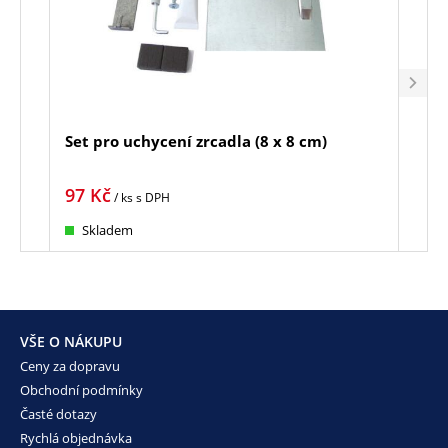
Set pro uchycení zrcadla (8 x 8 cm)
Set 
97
Kč
109
/ ks
s DPH
Skladem
Sk
VŠE O NÁKUPU
Ceny za dopravu
Obchodní podmínky
Časté dotazy
Rychlá objednávka