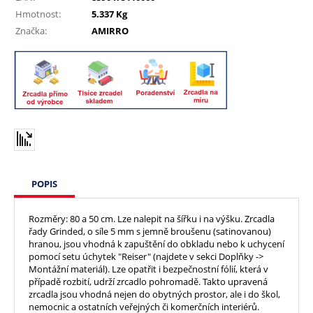
Hmotnost:
5.337 Kg
Značka:
AMIRRO
POPIS
Rozměry: 80 a 50 cm. Lze nalepit na šířku i na výšku. Zrcadla
řady Grinded, o síle 5 mm s jemně broušenu (satinovanou)
hranou, jsou vhodná k zapuštění do obkladu nebo k uchycení
pomocí setu úchytek "Reiser" (najdete v sekci Doplňky ->
Montážní materiál). Lze opatřit i bezpečnostní fólií, která v
případě rozbití, udrží zrcadlo pohromadě. Takto upravená
zrcadla jsou vhodná nejen do obytných prostor, ale i do škol,
nemocnic a ostatních veřejných či komerčních interiérů.