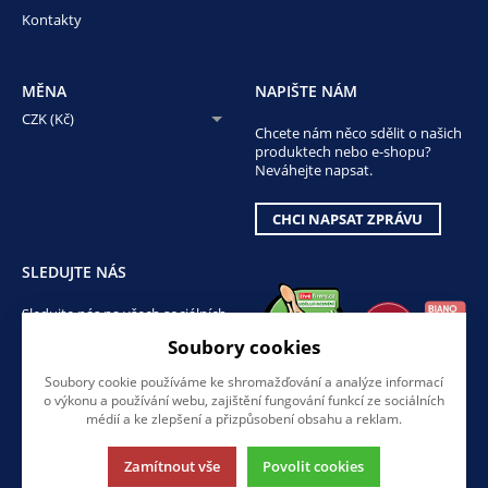
Kontakty
MĚNA
NAPIŠTE NÁM
CZK (Kč)
Chcete nám něco sdělit o našich
produktech nebo e-shopu?
Neváhejte napsat.
CHCI NAPSAT ZPRÁVU
SLEDUJTE NÁS
Sledujte nás na všech sociálních
sítích, ať Vám nic neunikne!
Soubory cookies
Soubory cookie používáme ke shromažďování a analýze informací
o výkonu a používání webu, zajištění fungování funkcí ze sociálních
médií a ke zlepšení a přizpůsobení obsahu a reklam.
Zamítnout vše
Povolit cookies