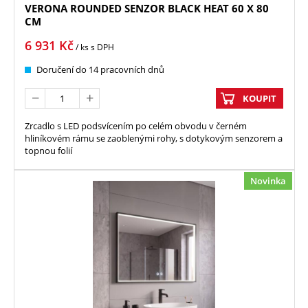
VERONA ROUNDED SENZOR BLACK HEAT 60 X 80
CM
6 931
Kč
/ ks
s DPH
Doručení do 14 pracovních dnů
KOUPIT
Zrcadlo s LED podsvícením po celém obvodu v černém
hliníkovém rámu se zaoblenými rohy, s dotykovým senzorem a
topnou folií
Novinka