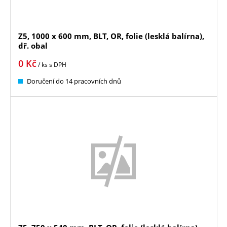
Z5, 1000 x 600 mm, BLT, OR, folie (lesklá balírna),
dř. obal
0
Kč
/ ks
s DPH
Doručení do 14 pracovních dnů