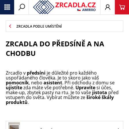
ZRCADLA PODLE UMÍSTĚNÍ
ZRCADLA DO PŘEDSÍNĚ A NA
CHODBU
Zrcadlo v
předsíni
je důležité pro každého
uspořádaného člověka. Je to skoro jako váš
pomocník
, nebo
asistent
. Při odchodu z domu se
ujistíte
zda máte vše potřebné.
Upravíte
si účes,
make-up, zbytek pasty na rtu. Je to vaše
jistota
před
vstupem do světa. Vybírat můžete ze
široké škály
produktů
.