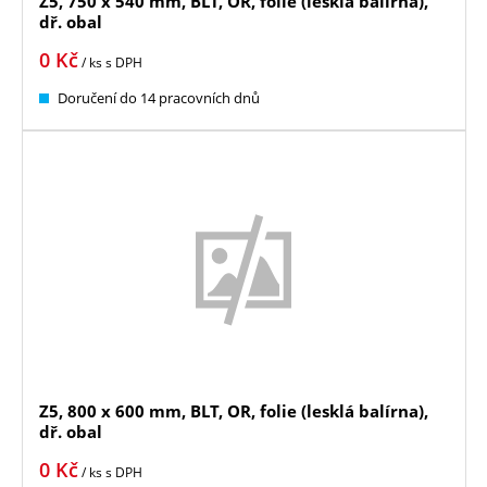
Z5, 750 x 540 mm, BLT, OR, folie (lesklá balírna),
dř. obal
0
Kč
/ ks
s DPH
Doručení do 14 pracovních dnů
Z5, 800 x 600 mm, BLT, OR, folie (lesklá balírna),
dř. obal
0
Kč
/ ks
s DPH