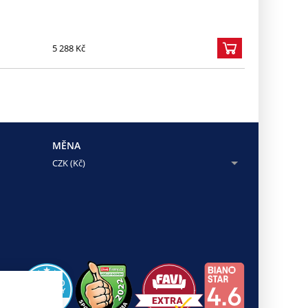
5 288 Kč
MĚNA
CZK (Kč)