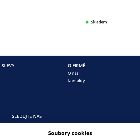
Skladem
 SLEVY
O FIRMĚ
O nás
Kontakty
SLEDUJTE NÁS
Sledujte nás na všech sociálních sítích, ať Vám nic neunikne!
Soubory cookies