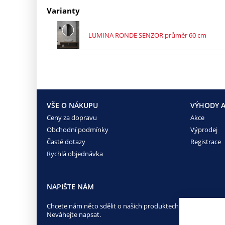
Varianty
LUMINA RONDE SENZOR průměr 60 cm
VŠE O NÁKUPU
VÝHODY A
Ceny za dopravu
Akce
Obchodní podmínky
Výprodej
Časté dotazy
Registrace
Rychlá objednávka
NAPIŠTE NÁM
Chcete nám něco sdělit o našich produktech nebo e-shopu?
Neváhejte napsat.