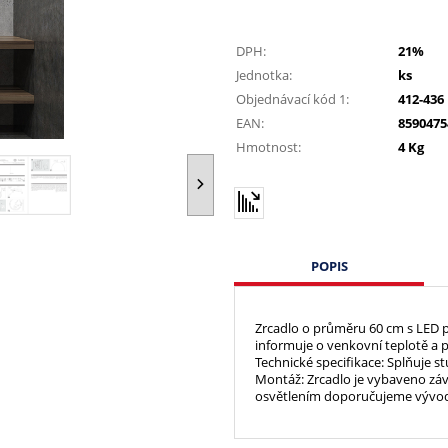
DPH:
21%
Jednotka:
ks
Objednávací kód 1:
412-436
EAN:
8590475
Hmotnost:
4 Kg
POPIS
Zrcadlo o průměru 60 cm s LED p
informuje o venkovní teplotě a p
Technické specifikace: Splňuje st
Montáž: Zrcadlo je vybaveno záv
osvětlením doporučujeme vývod e