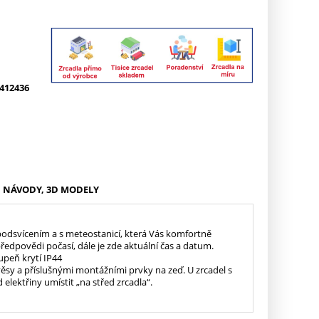
412436
NÁVODY, 3D MODELY
odsvícením a s meteostanicí, která Vás komfortně
ředpovědi počasí, dále je zde aktuální čas a datum.
upeň krytí IP44
ěsy a příslušnými montážními prvky na zeď. U zrcadel s
lektřiny umístit „na střed zrcadla“.