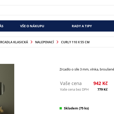
ÁS
VŠE O NÁKUPU
RADY A TIPY
ZRCADLA KLASICKÁ
NALEPOVACÍ
CURLY 110 X 55 CM
Zrcadlo o síle 3 mm, vlnka, broušené
Vaše cena
942
Kč
Vaše cena bez DPH
779
Kč
Skladem
(75 ks)