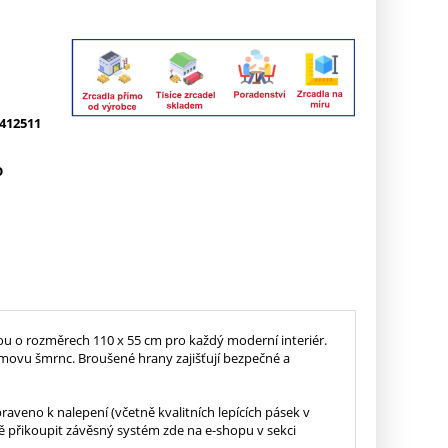
412511
O
kou o rozměrech 110 x 55 cm pro každý moderní interiér.
ovu šmrnc. Broušené hrany zajišťují bezpečné a
praveno k nalepení (včetně kvalitních lepících pásek v
ě přikoupit závěsný systém zde na e-shopu v sekci