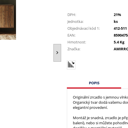
DPH:
21%
Jednotka:
ks
Objednávací kód 1:
412-511
EAN:
8590475
Hmotnost:
5.4 Kg
Značka:
AMIRR
POPIS
Originální zrcadlo s jemnou vln
Organický tvar dodá vašemu dom
elegantní provedení.
Montáž je snadná, zrcadlo je při
balení), nebo si můžete pohodln