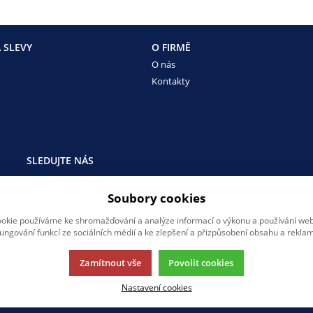
 SLEVY
O FIRMĚ
O nás
Kontakty
SLEDUJTE NÁS
Sledujte nás na všech sociálních sítích, ať Vám nic neunikne!
Soubory cookies
okie používáme ke shromažďování a analýze informací o výkonu a používání webu
fungování funkcí ze sociálních médií a ke zlepšení a přizpůsobení obsahu a reklam
Zamítnout vše
Povolit cookies
Nastavení cookies
rmací.