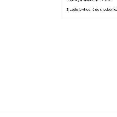
doplňky a montážní materiál.
Zrcadlo je vhodné do chodeb, lož