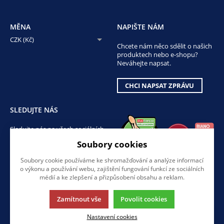
MĚNA
NAPIŠTE NÁM
CZK (Kč)
Chcete nám něco sdělit o našich
produktech nebo e-shopu?
Neváhejte napsat.
CHCI NAPSAT ZPRÁVU
SLEDUJTE NÁS
Sledujte nás na všech sociálních
sítích, ať Vám nic neunikne!
Soubory cookies
Soubory cookie používáme ke shromažďování a analýze informací
o výkonu a používání webu, zajištění fungování funkcí ze sociálních
médií a ke zlepšení a přizpůsobení obsahu a reklam.
Zamítnout vše
Povolit cookies
Tato stránka používá soubory cookies. Klikněte pro více informací.
Nastavení cookies