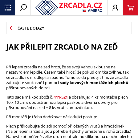
ČASTÉ DOTAZY
JAK PŘILEPIT ZRCADLO NA ZEĎ
Při lepení zrcadla na zeď hrozí, že se svojí vahou sklouzne na
nezatvrdlém lepidle. Časem také hrozí, že pokud omítka zvlhne, tak
se zrcadlo i s ní odlepí a spadne. Tomu se dá předejít tím, že zrcadlo
zafixujete současně i pomocí
sady kovových montážních plechů
přišroubovaných do zdi.
Tato sada má kód zboží č.
411-521
a
obsahuje: 4 ks montážní plech
10 x 10 cm s oboustrannou lepící páskou a dvěma otvory pro
přišroubování na zeď + 8 ks vrut s hmoždinkou
.
Při montáži je třeba dodržovat následující postup:
Plech přišroubujte do zdi pomocí přiložených vrutů a hmoždinek.
(Na přilepení zrcadla jsou potřeba 4 plechy umístěné u rohů zrcadla.)
Naneste přiměřeně velký pruh neutrálního silikonu na plochu plechu