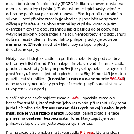
mezi oboustranné lepící pásky (!POZOR! silikon se nesmí dostat na
oboustrannou lepící pásku!). Z oboustranné lepící pásky sejměte
ochranný papír. Na plochu zdi naneste několik pruhů neutrálního
silikonu. Poté přiložte zrcadlo (je vhodné jej podložit ve správné
výšce) a přitlačte jej na oboustranné lepící pásky. Zrcadlo je tím
okamžitě fixováno oboustrannou lepící páskou do té doby, než
vytvrdne silikon v ploše zrcadla na zdi. Nehrozí tedy jeho sklouznutí
dolů na nezatvrdlém silikonu. Takto přilepený úchyt je potřeba
minimálně 24hodin
nechat v klidu, aby se lepené plochy
dostatečně spojily.
Nikdy neodkládejte zrcadlo na podlahu, nebo tvrdý podklad bez
ochranných lišt či rohů. Před nalepením zbavte zadní stanu zrcadla
prachu a mastnoty (nikdy nepoužívejte kyseliny, nebo jiné agresivní
prostředky). Nosnost jednoho plechu je cca 5kg. K montáži je nutno
použít neutrální silikon
(k dostání u nás na e-shopu zde:
560-546
)
nebo MS Polymer určený pro lepení zrcadel (např. Soudal Silirub2,
Lukopren S8280apod.)
V naší nabídce navíc najdete zrcadlo
Safe
– speciální zrcadlo s
bezpečnostní fólií, která zabrání jeho rozsypání při rozbití. Díky tomu
je ideální volbou do
fitness center, dětských pokojů nebo jiných
míst, kde je vyšší riziko nárazu
. Součástí balení zrcadla je také
primer
na ošetření bezpečnostní fólie
, který zajišťuje lepší
přilnavost lepidla a tím ještě bezpečnější montáž.
Kromě zrcadla Safe nabízíme také zrcadlo
Fitness
, které je ideální