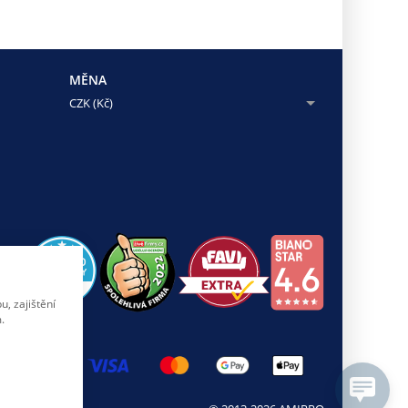
MĚNA
CZK (Kč)
, zajištění
.