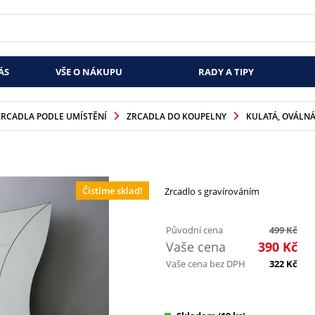
ÁS
VŠE O NÁKUPU
RADY A TIPY
ZRCADLA PODLE UMÍSTĚNÍ
ZRCADLA DO KOUPELNY
KULATÁ, OVÁLNÁ
Čistíme sklad!
Zrcadlo s gravírováním
Původní cena
499
Kč
Vaše cena
390
Kč
Vaše cena bez DPH
322
Kč