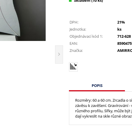
Skladem
(10 ks)
DPH:
21%
Jednotka:
ks
Objednávací kód 1:
712-628
EAN:
8590475
Značka:
AMIRR
POPIS
Rozměry: 60 a 60 cm. Zrcadla o
závěsu k zavěšení. Gravírování -
různého profilu, šířky, může být
dají vykreslit na skle různé obraz