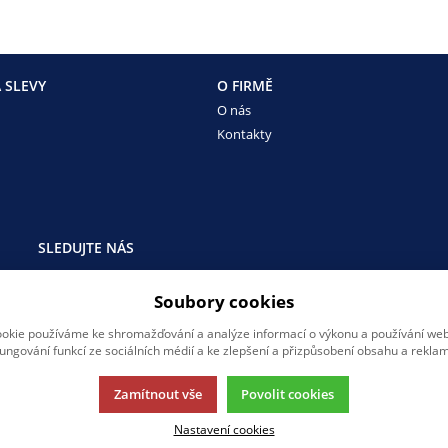
 SLEVY
O FIRMĚ
O nás
Kontakty
SLEDUJTE NÁS
Sledujte nás na všech sociálních sítích, ať Vám nic neunikne!
Soubory cookies
okie používáme ke shromažďování a analýze informací o výkonu a používání webu
fungování funkcí ze sociálních médií a ke zlepšení a přizpůsobení obsahu a reklam
Zamítnout vše
Povolit cookies
Nastavení cookies