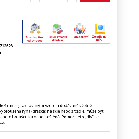
712628
O
 síle 4 mm s gravírovaným vzorem dodávané včetně
 vybroušená rýha (drážka) na skle nebo zrcadle, může být
 jenom broušená a nebo i leštěná. Pomocí této „rily“ se
ce.