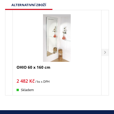
ALTERNATIVNÍ ZBOŽÍ
OHIO 60 x 160 cm
SAT
2 482
Kč
990
/ ks
s DPH
Skladem
Sk