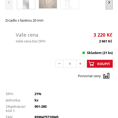
Zrcadlo s fazetou 20 mm
Vaše cena
3 220
Kč
Vaše cena bez DPH
2 661
Kč
Skladem
(21 ks)
KOUPIT
Porovnat ceny
DPH:
21%
Jednotka:
ks
Objednávací
901-280
kód 1:
EAN:
8590475710945