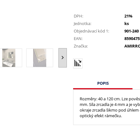
DPH:
21%
Jednotka:
ks
Objednávací kód 1:
901-240
EAN:
8590475
Značka:
AMIRR
POPIS
Rozměry: 40 a 120 cm. Lze pověsi
mm. Síla zrcadla je 4 mm a je v
okraje zrcadla šikmo pod úhlem 
optický efekt rámečku.