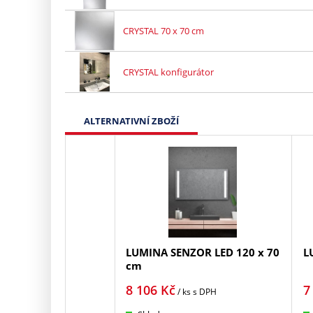
CRYSTAL 70 x 70 cm
CRYSTAL konfigurátor
ALTERNATIVNÍ ZBOŽÍ
LUMINA SENZOR LED 120 x 70
L
cm
8 106
Kč
7
/ ks
s DPH