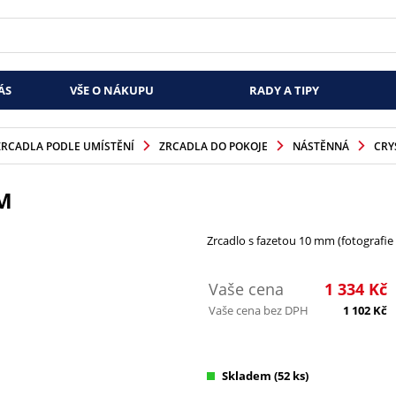
ÁS
VŠE O NÁKUPU
RADY A TIPY
ZRCADLA PODLE UMÍSTĚNÍ
ZRCADLA DO POKOJE
NÁSTĚNNÁ
CRY
M
Zrcadlo s fazetou 10 mm (fotografi
Vaše cena
1 334
Kč
Vaše cena bez DPH
1 102
Kč
Skladem
(52 ks)