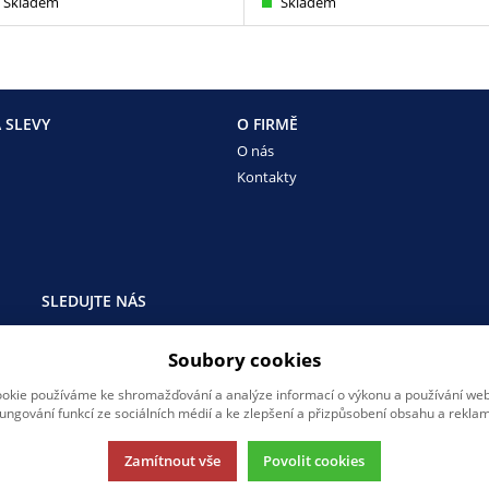
Skladem
Skladem
 SLEVY
O FIRMĚ
O nás
Kontakty
SLEDUJTE NÁS
Sledujte nás na všech sociálních sítích, ať Vám nic neunikne!
Soubory cookies
okie používáme ke shromažďování a analýze informací o výkonu a používání webu
fungování funkcí ze sociálních médií a ke zlepšení a přizpůsobení obsahu a reklam
Zamítnout vše
Povolit cookies