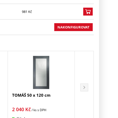
981 Kč
NAKONFIGUROVAT
TOMÁŠ 50 x 120 cm
PURE 50 x 120 cm
2 040
Kč
1 542
Kč
/ ks
s DPH
/ ks
s DPH