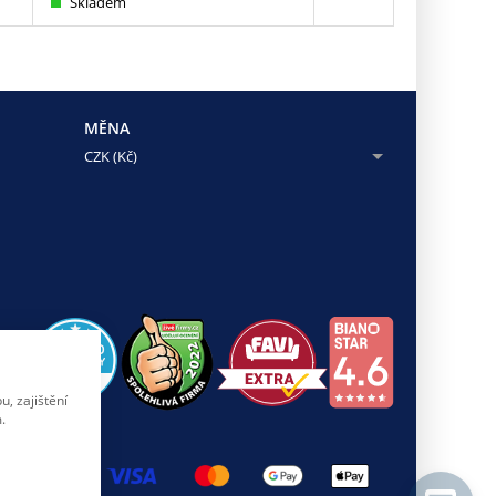
Skladem
Skladem
MĚNA
CZK (Kč)
, zajištění
.