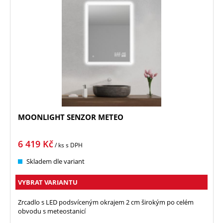
MOONLIGHT SENZOR METEO
6 419
Kč
/ ks
s DPH
Skladem dle variant
VYBRAT VARIANTU
Zrcadlo s LED podsvíceným okrajem 2 cm širokým po celém
obvodu s meteostanicí