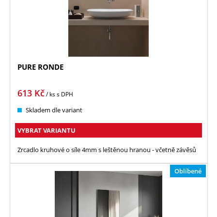
PURE RONDE
613
Kč
/ ks
s DPH
Skladem dle variant
VYBRAT VARIANTU
Zrcadlo kruhové o síle 4mm s leštěnou hranou - včetně závěsů
Oblíbené