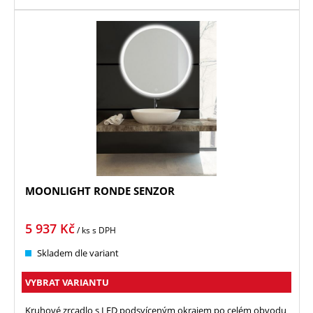
MOONLIGHT RONDE SENZOR
5 937
Kč
/ ks
s DPH
Skladem dle variant
VYBRAT VARIANTU
Kruhové zrcadlo s LED podsvíceným okrajem po celém obvodu