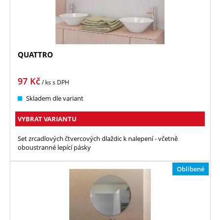
QUATTRO
97
Kč
/ ks
s DPH
Skladem dle variant
VYBRAT VARIANTU
Set zrcadlových čtvercových dlaždic k nalepení - včetně
oboustranné lepící pásky
Oblíbené