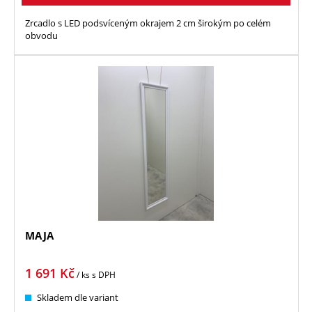
Zrcadlo s LED podsvíceným okrajem 2 cm širokým po celém
obvodu
MAJA
1 691
Kč
/ ks
s DPH
Skladem dle variant