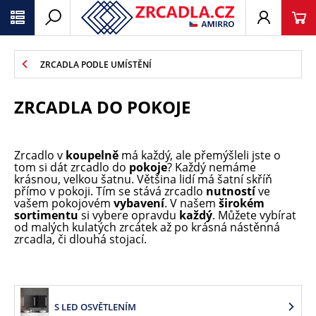
ZRCADLA PODLE UMÍSTĚNÍ
ZRCADLA DO POKOJE
Zrcadlo v
koupelně
má každý, ale přemýšleli jste o
tom si dát zrcadlo do
pokoje
? Každý nemáme
krásnou, velkou šatnu. Většina lidí má šatní skříň
přímo v pokoji. Tím se stává zrcadlo
nutností
ve
vašem pokojovém
vybavení
. V našem
širokém
sortimentu
si vybere opravdu
každý
. Můžete vybírat
od malých kulatých zrcátek až po krásná nástěnná
zrcadla, či dlouhá stojací.
S LED OSVĚTLENÍM