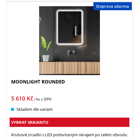
Doprava zdarma
MOONLIGHT ROUNDED
5 610
Kč
/ ks
s DPH
Skladem dle variant
VYBRAT VARIANTU
Kruhové zrcadlo s LED podsvíceným okrajem po celém obvodu