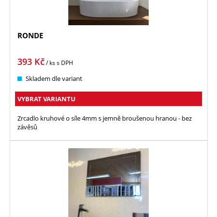
RONDE
393
Kč
/ ks
s DPH
Skladem dle variant
VYBRAT VARIANTU
Zrcadlo kruhové o síle 4mm s jemně broušenou hranou - bez
závěsů